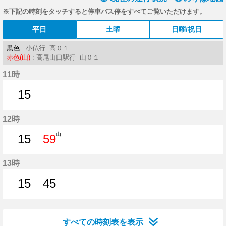
※下記の時刻をタッチすると停車バス停をすべてご覧いただけます。
平日
土曜
日曜/祝日
黒色
: 小仏行 高０１
赤色(山)
: 高尾山口駅行 山０１
11時
15
15分はつ
12時
山
15
59
15分はつ
59分はつ
13時
15
45
15分はつ
45分はつ
すべての時刻表を表示