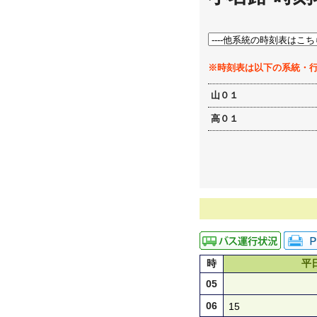
※時刻表は以下の系統・
山０１
高０１
時
平
05
06
15