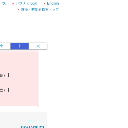
バス
バスナビ.com
English
乗換・時刻表検索トップ
小
中
大
金
）
】
土
）
】
[のりば地図]