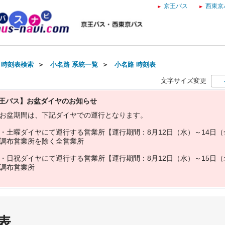
京王バス
西東京
・時刻表検索
＞
小名路 系統一覧
＞
小名路 時刻表
文字サイズ変更
王バス】お盆ダイヤのお知らせ
お
盆
期
間
は
、
下
記
ダ
イ
ヤ
で
の
運
行
と
な
り
ま
す
。
・
土
曜
ダ
イ
ヤ
に
て
運
行
す
る
営
業
所
【
運
行
期
間
：
8
月
1
2
日
（
水
）
～
1
4
日
（
調
布
営
業
所
を
除
く
全
営
業
所
・
日
祝
ダ
イ
ヤ
に
て
運
行
す
る
営
業
所
【
運
行
期
間
：
8
月
1
2
日
（
水
）
～
1
5
日
（
調
布
営
業
所
表