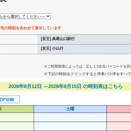
行先の時刻を合わせて表示しています
[京王] 高尾山口駅行
[京王] 小仏行
※ご利用環境によっては、正しく2次元バーコードを読
※下記の時刻をクリックすると停車バス停をすべ
2026年8月12日 ～2026年8月15日 の時刻表はこちら
日
土曜