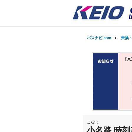
バスナビ.com
＞
乗換
【京
こなじ
小名路 時刻