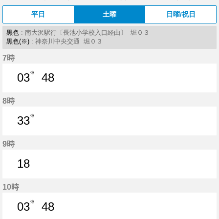
平日
土曜
日曜/祝日
黒色
: 南大沢駅行〔長池小学校入口経由〕 堀０３
黒色(※)
: 神奈川中央交通 堀０３
7時
※
03
48
3分はつ
48分はつ
8時
※
33
33分はつ
9時
18
18分はつ
10時
※
03
48