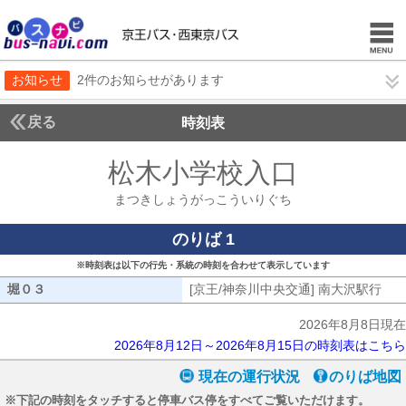
お知らせ
2件のお知らせがあります
戻る
時刻表
松木小学校入口
まつき
まつきしょうがっこういりぐち
のりば 1
※時刻表は以下の行先・系統の時刻を合わせて表示しています
堀０３
堀０３
[京王/神奈川中央交通] 南大沢駅行
[京
2026年8月8日現在
2026年8月12日～2026年8月15日の時刻表はこちら
現在の運行状況
のりば地図
※下記の時刻をタッチすると停車バス停をすべてご覧いただけます。