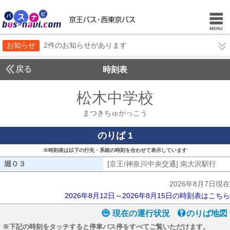
お知らせ
2件のお知らせがあります
戻る
時刻表
松木中学校
まつきち
まつきちゅがっこう
のりば 1
※時刻表は以下の行先・系統の時刻を合わせて表示しています
堀０３
堀０３
[京王/神奈川中央交通] 南大沢駅行
[京
2026年8月7日現在
2026年8月12日～2026年8月15日の時刻表はこちら
現在の運行状況
のりば地図
※下記の時刻をタッチすると停車バス停をすべてご覧いただけます。