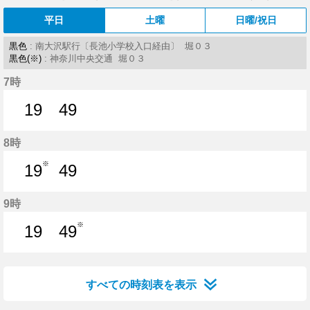
平日
土曜
日曜/祝日
黒色
: 南大沢駅行〔長池小学校入口経由〕 堀０３
黒色(※)
: 神奈川中央交通 堀０３
7時
19
49
19分はつ
49分はつ
8時
※
19
49
19分はつ
49分はつ
9時
※
19
49
19分はつ
49分はつ
すべての時刻表を表示