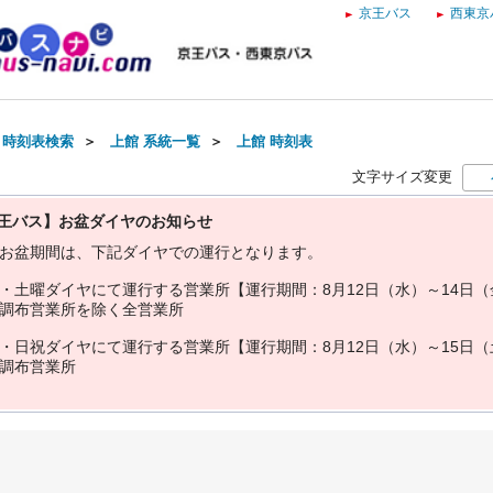
京王バス
西東京
・時刻表検索
＞
上館 系統一覧
＞
上館 時刻表
文字サイズ変更
王バス】お盆ダイヤのお知らせ
お
盆
期
間
は
、
下
記
ダ
イ
ヤ
で
の
運
行
と
な
り
ま
す
。
・
土
曜
ダ
イ
ヤ
に
て
運
行
す
る
営
業
所
【
運
行
期
間
：
8
月
1
2
日
（
水
）
～
1
4
日
（
調
布
営
業
所
を
除
く
全
営
業
所
・
日
祝
ダ
イ
ヤ
に
て
運
行
す
る
営
業
所
【
運
行
期
間
：
8
月
1
2
日
（
水
）
～
1
5
日
（
調
布
営
業
所