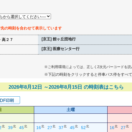
行先の時刻を合わせて表示しています
[京王] 館ヶ丘団地行
・高２７
[京王] 医療センター行
※ご利用環境によっては、正しく2次元バーコードを読
※下記の時刻をクリックすると停車バス停をすべ
2026年8月12日 ～2026年8月15日 の時刻表はこちら
日
土曜
北
北
北
北
北
北
北
北
北
北
2
39
45
16
27
37
45
52
16
27