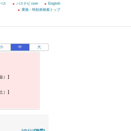
バス
バスナビ.com
English
乗換・時刻表検索トップ
小
中
大
金
）
】
土
）
】
[のりば地図]