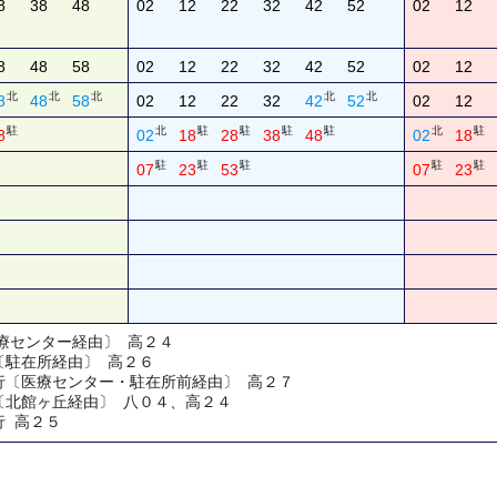
8
38
48
02
12
22
32
42
52
02
12
8
48
58
02
12
22
32
42
52
02
12
北
北
北
北
北
8
48
58
02
12
22
32
42
52
02
12
駐
北
駐
駐
駐
駐
北
駐
8
02
18
28
38
48
02
18
駐
駐
駐
駐
駐
07
23
53
07
23
医療センター経由〕 高２４
〔駐在所経由〕 高２６
地行〔医療センター・駐在所前経由〕 高２７
〔北館ヶ丘経由〕 八０４、高２４
行 高２５