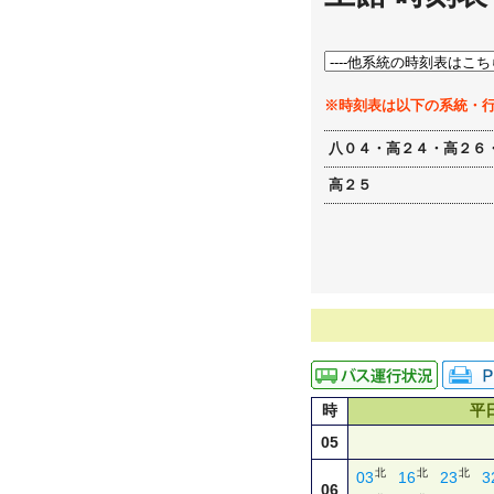
※時刻表は以下の系統・
八０４・高２４・高２６
高２５
時
平
05
北
北
北
03
16
23
3
06