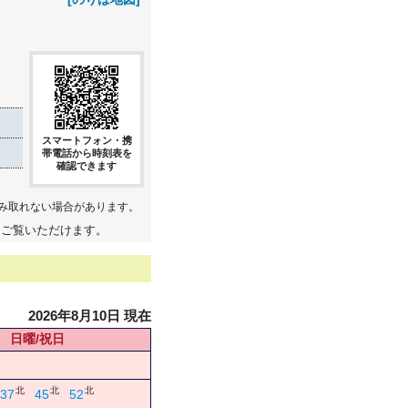
スマートフォン・携
帯電話から時刻表を
確認できます
み取れない場合があります。
てご覧いただけます。
2026年8月10日 現在
日曜/祝日
北
北
北
37
45
52