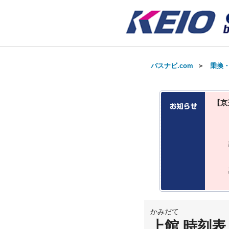
バスナビ.com
＞
乗換
【京
かみだて
上館 時刻表