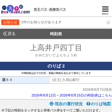
お知らせ
2件のお知らせがあります
戻る
時刻表
上高井戸四丁目
かみた
かみたかいどよんちょうめ
のりば 2
※時刻表は以下の行先・系統の時刻を合わせて表示しています
鷹６４
鷹６４
[京王] 久我山駅行
[京王] 久我山駅行
2026年8月7日現在
2026年8月12日～2026年8月15日の時刻表はこちら
現在の運行状況
のりば地図
※下記の時刻をタッチすると停車バス停をすべてご覧いただけます。