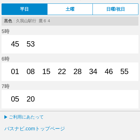
平日
土曜
日曜/祝日
黒色
: 久我山駅行 鷹６４
5時
45
53
45分はつ
53分はつ
6時
01
08
15
22
28
34
46
55
1分はつ
8分はつ
15分はつ
22分はつ
28分はつ
34分はつ
46分はつ
55分
7時
05
20
5分はつ
20分はつ
ご利用にあたって
バスナビ.comトップページ