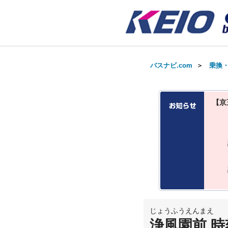
バスナビ.com
＞
乗換
【京
じょうふうえんまえ
浄風園前 時