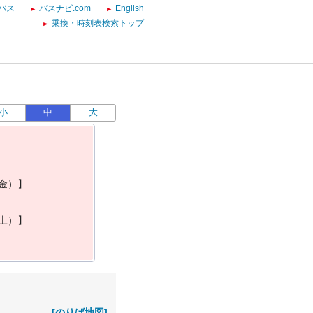
バス
バスナビ.com
English
乗換・時刻表検索トップ
小
中
大
金
）
】
土
）
】
[のりば地図]