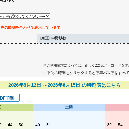
行先の時刻を合わせて表示しています
[京王] 中野駅行
※ご利用環境によっては、正しく2次元バーコードを読
※下記の時刻をクリックすると停車バス停をすべ
2026年8月12日 ～2026年8月15日 の時刻表はこちら
日
土曜
0
44
50
40
51
39
54