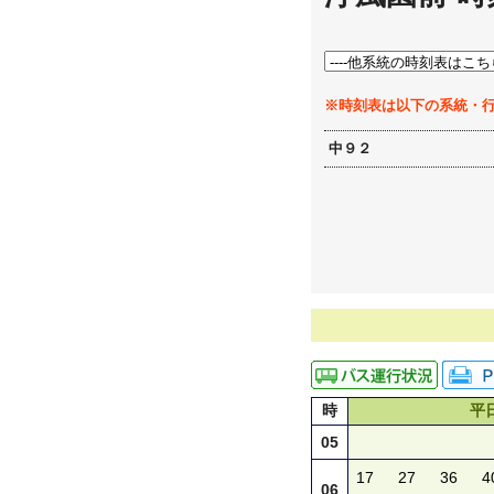
※時刻表は以下の系統・
中９２
時
平
05
17
27
36
4
06