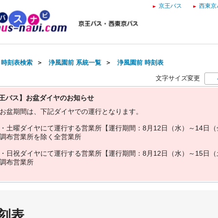
京王バス
西東京
・時刻表検索
＞
浄風園前 系統一覧
＞
浄風園前 時刻表
文字サイズ変更
王バス】お盆ダイヤのお知らせ
お
盆
期
間
は
、
下
記
ダ
イ
ヤ
で
の
運
行
と
な
り
ま
す
。
・
土
曜
ダ
イ
ヤ
に
て
運
行
す
る
営
業
所
【
運
行
期
間
：
8
月
1
2
日
（
水
）
～
1
4
日
（
調
布
営
業
所
を
除
く
全
営
業
所
・
日
祝
ダ
イ
ヤ
に
て
運
行
す
る
営
業
所
【
運
行
期
間
：
8
月
1
2
日
（
水
）
～
1
5
日
（
調
布
営
業
所
刻表