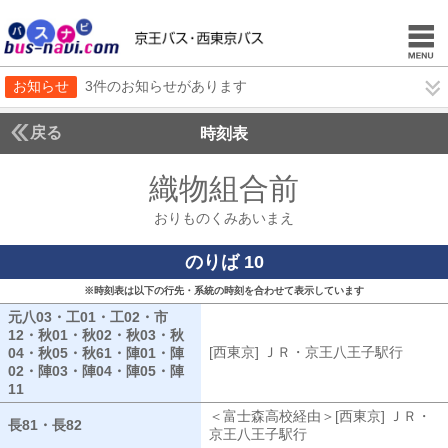
お知らせ
3件のお知らせがあります
戻る
時刻表
織物組合前
おりもの
おりものくみあいまえ
のりば 10
※時刻表は以下の行先・系統の時刻を合わせて表示しています
元八03・工01・工02・市
12・秋01・秋02・秋03・秋
[西東京] ＪＲ・京王八王子駅行
[西東
04・秋05・秋61・陣01・陣
02・陣03・陣04・陣05・陣
11
元八03・工01・工02・市12・秋01・秋02・秋03・秋04・秋05・秋
＜富士森高校経由＞[西東京] ＪＲ・
長81・長82
長81・長82
京王八王子駅行
富士森高校経由[西東京