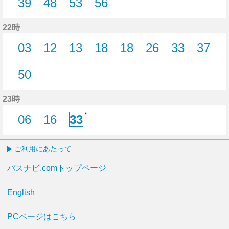
39
48
53
56
39分はつ
48分はつ
53分はつ
56分はつ
22時
03
12
13
18
18
26
33
37
3分はつ
12分はつ
13分はつ
18分はつ
18分はつ
26分はつ
33分はつ
37分
50
50分はつ
23時
＊
06
16
33
6分はつ
16分はつ
33分はつ
ご利用にあたって
バスナビ.comトップページ
English
PCページはこちら