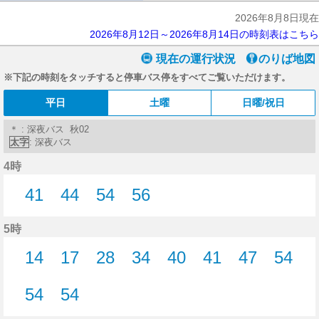
2026年8月8日現在
2026年8月12日～2026年8月14日の時刻表はこちら
現在の運行状況
のりば地図
※下記の時刻をタッチすると停車バス停をすべてご覧いただけます。
平日
土曜
日曜/祝日
＊ : 深夜バス 秋02
太字
: 深夜バス
4時
41
44
54
56
41分はつ
44分はつ
54分はつ
56分はつ
5時
14
17
28
34
40
41
47
54
14分はつ
17分はつ
28分はつ
34分はつ
40分はつ
41分はつ
47分はつ
54分
54
54
54分はつ
54分はつ