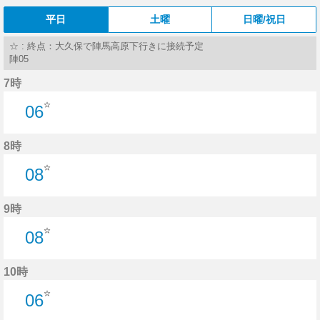
平日
土曜
日曜/祝日
☆ : 終点：大久保で陣馬高原下行きに接続予定
陣05
7時
☆
06
6分はつ
8時
☆
08
8分はつ
9時
☆
08
8分はつ
10時
☆
06