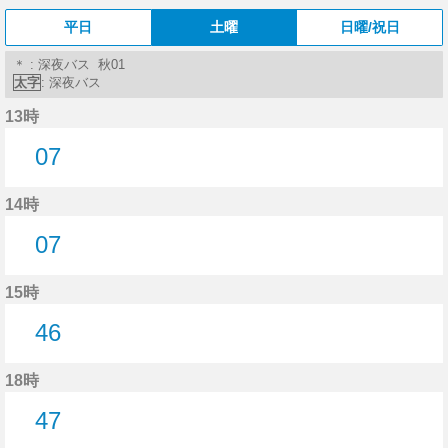
平日
土曜
日曜/祝日
＊ : 深夜バス 秋01
太字
: 深夜バス
13時
07
7分はつ
14時
07
7分はつ
15時
46
46分はつ
18時
47