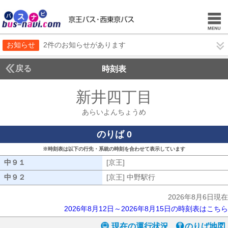
お知らせ
2件のお知らせがあります
戻る
時刻表
新井四丁目
あらいよ
あらいよんちょうめ
のりば 0
※時刻表は以下の行先・系統の時刻を合わせて表示しています
中９１
中９１
[京王]
[京王]
中９２
中９２
[京王] 中野駅行
[京王] 中野駅行
2026年8月6日現在
2026年8月12日～2026年8月15日の時刻表はこちら
現在の運行状況
のりば地図