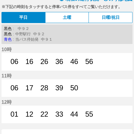
※下記の時刻をタッチすると停車バス停をすべてご覧いただけます。
平日
土曜
日曜/祝日
黒色
: 中９２
黒色
: 中野駅行 中９２
青色
: 当バス停始発 中９１
10時
06
16
26
36
46
56
6分はつ
16分はつ
26分はつ
36分はつ
46分はつ
56分はつ
11時
06
17
28
39
50
6分はつ
17分はつ
28分はつ
39分はつ
50分はつ
12時
01
12
22
33
44
55
1分はつ
12分はつ
22分はつ
33分はつ
44分はつ
55分はつ