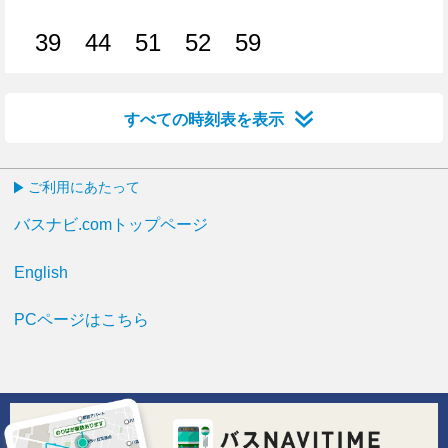
6分はつ
6分はつ
14分はつ
18分はつ
21分はつ
27分はつ
29分はつ
36分
39
44
51
52
59
39分はつ
44分はつ
51分はつ
52分はつ
59分はつ
すべての時刻表を表示
ご利用にあたって
バスナビ.comトップページ
English
PCページはこちら