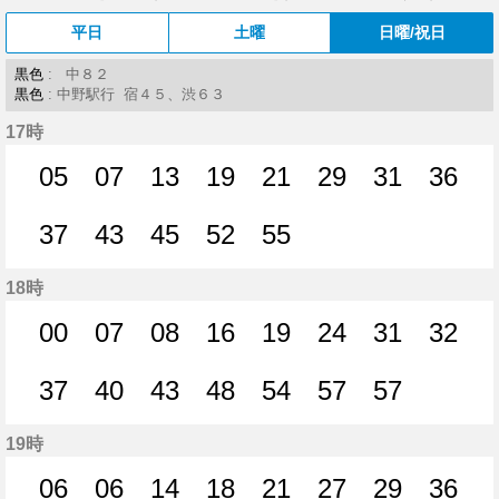
平日
土曜
日曜/祝日
黒色
: 中８２
黒色
: 中野駅行 宿４５、渋６３
17時
05
07
13
19
21
29
31
36
5分はつ
7分はつ
13分はつ
19分はつ
21分はつ
29分はつ
31分はつ
36分
37
43
45
52
55
37分はつ
43分はつ
45分はつ
52分はつ
55分はつ
18時
00
07
08
16
19
24
31
32
0分はつ
7分はつ
8分はつ
16分はつ
19分はつ
24分はつ
31分はつ
32分
37
40
43
48
54
57
57
37分はつ
40分はつ
43分はつ
48分はつ
54分はつ
57分はつ
57分はつ
19時
06
06
14
18
21
27
29
36