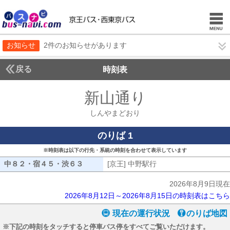
お知らせ
2件のお知らせがあります
戻る
時刻表
新山通り
しんやまど
しんやまどおり
のりば 1
※時刻表は以下の行先・系統の時刻を合わせて表示しています
中８２・宿４５・渋６３
中８２・宿４５・渋６３
[京王] 中野駅行
[京王] 中野駅行
2026年8月9日現在
2026年8月12日～2026年8月15日の時刻表はこちら
現在の運行状況
のりば地図
※下記の時刻をタッチすると停車バス停をすべてご覧いただけます。