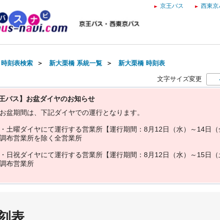
京王バス
西東京
・時刻表検索
＞
新大栗橋 系統一覧
＞
新大栗橋 時刻表
文字サイズ変更
王バス】お盆ダイヤのお知らせ
お
盆
期
間
は
、
下
記
ダ
イ
ヤ
で
の
運
行
と
な
り
ま
す
。
・
土
曜
ダ
イ
ヤ
に
て
運
行
す
る
営
業
所
【
運
行
期
間
：
8
月
1
2
日
（
水
）
～
1
4
日
（
調
布
営
業
所
を
除
く
全
営
業
所
・
日
祝
ダ
イ
ヤ
に
て
運
行
す
る
営
業
所
【
運
行
期
間
：
8
月
1
2
日
（
水
）
～
1
5
日
（
調
布
営
業
所
刻表