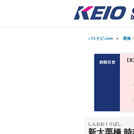
バスナビ.com
＞
乗換
【京
しんおおくりばし
新大栗橋 時