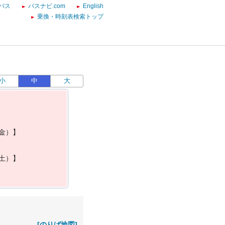
バス
バスナビ.com
English
乗換・時刻表検索トップ
小
中
大
金
）
】
土
）
】
[のりば地図]