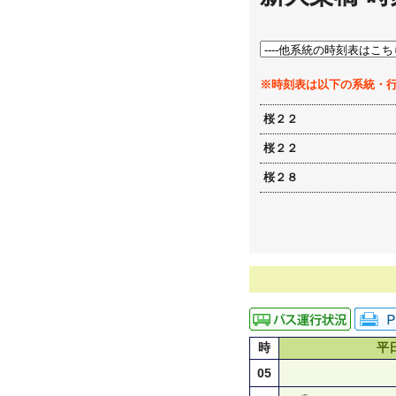
※時刻表は以下の系統・
桜２２
桜２２
桜２８
時
平
05