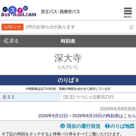
お知らせ
2件のお知らせがあります
戻る
時刻表
深大寺
じんだいじ
じんだいじ
のりば 0
※時刻表は以下の行先・系統の時刻を合わせて表示しています
丘２１
丘２１
[京王] つつじヶ丘駅北口行
[京王] つ
2026年8月8日現在
2026年8月12日～2026年8月15日の時刻表はこちら
現在の運行状況
のりば地図
※下記の時刻をタッチすると停車バス停をすべてご覧いただけます。