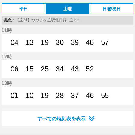
平日
土曜
日曜/祝日
黒色
: 【丘21】つつじヶ丘駅北口行 丘２１
11時
04
13
19
30
39
48
57
4分はつ
13分はつ
19分はつ
30分はつ
39分はつ
48分はつ
57分はつ
12時
06
15
25
34
43
52
6分はつ
15分はつ
25分はつ
34分はつ
43分はつ
52分はつ
13時
01
10
19
28
37
46
55
1分はつ
10分はつ
19分はつ
28分はつ
37分はつ
46分はつ
55分はつ
すべての時刻表を表示