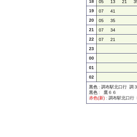
18
05
13
21
3
19
07
41
20
05
35
21
07
34
22
07
21
23
00
01
02
黒色
: 調布駅北口行 調
黒色
: 鷹６６
赤色(新)
: 調布駅北口行