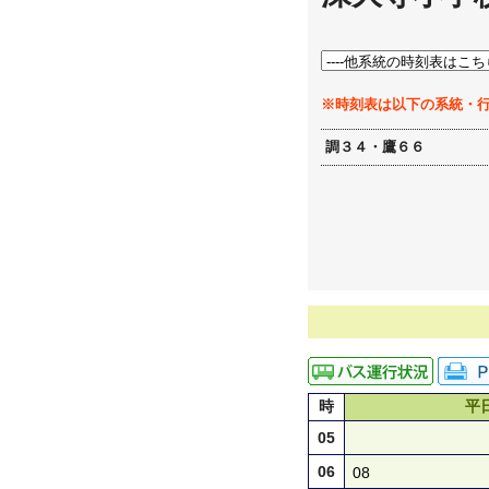
※時刻表は以下の系統・
調３４・鷹６６
時
平
05
06
08