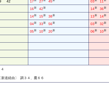
新
新
新
新
新
9
42
17
27
45
03
11
新
新
新
新
16
42
14
36
新
新
新
新
新
14
15
38
13
14
新
新
新
新
新
04
33
56
03
32
新
新
新
新
新
05
10
20
06
10
３４
〔新道経由〕 調３４、鷹６６