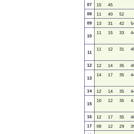
07
15
45
08
11
40
52
09
13
31
42
5
11
15
33
4
10
11
12
31
4
11
12
12
14
35
4
14
17
35
4
13
14
12
14
35
4
10
12
35
4
15
16
12
17
35
4
17
08
12
29
3