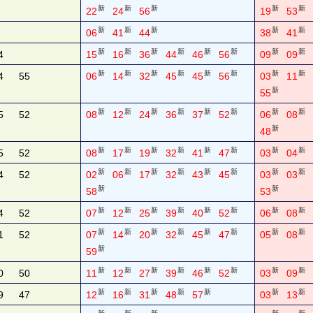
新
新
新
新
新
22
24
56
19
53
新
新
新
新
新
06
41
44
38
41
新
新
新
新
新
新
新
新
4
15
16
36
44
46
56
09
09
新
新
新
新
新
新
新
新
4
55
06
14
32
45
45
56
03
11
新
55
新
新
新
新
新
新
新
新
5
52
08
12
24
36
37
52
06
08
新
48
新
新
新
新
新
新
新
新
5
52
08
17
19
32
41
47
03
04
新
新
新
新
新
新
新
新
4
52
02
06
17
32
43
45
03
03
新
新
58
53
新
新
新
新
新
新
新
新
4
52
07
12
25
39
40
52
06
08
新
新
新
新
新
新
新
新
1
52
07
14
20
32
45
47
05
08
新
59
新
新
新
新
新
新
新
新
0
50
11
12
27
39
46
52
03
09
新
新
新
新
新
新
新
9
47
12
16
31
48
57
03
13