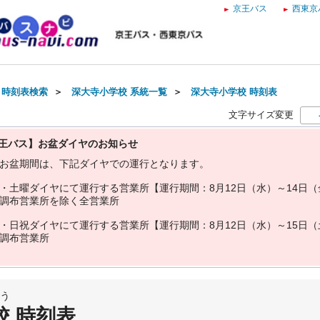
京王バス
西東京
・時刻表検索
＞
深大寺小学校 系統一覧
＞
深大寺小学校 時刻表
文字サイズ変更
王バス】お盆ダイヤのお知らせ
お
盆
期
間
は
、
下
記
ダ
イ
ヤ
で
の
運
行
と
な
り
ま
す
。
・
土
曜
ダ
イ
ヤ
に
て
運
行
す
る
営
業
所
【
運
行
期
間
：
8
月
1
2
日
（
水
）
～
1
4
日
（
調
布
営
業
所
を
除
く
全
営
業
所
・
日
祝
ダ
イ
ヤ
に
て
運
行
す
る
営
業
所
【
運
行
期
間
：
8
月
1
2
日
（
水
）
～
1
5
日
（
調
布
営
業
所
う
校 時刻表