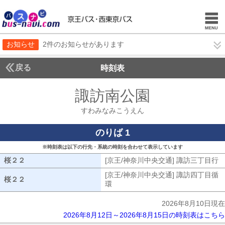
お知らせ
2件のお知らせがあります
戻る
時刻表
諏訪南公園
すわみな
すわみなみこうえん
のりば 1
※時刻表は以下の行先・系統の時刻を合わせて表示しています
桜２２
桜２２
[京王/神奈川中央交通] 諏訪三丁目行
[
[京王/神奈川中央交通] 諏訪四丁目循
桜２２
桜２２
環
[京王/神奈川中央交通] 諏訪四丁目
2026年8月10日現在
2026年8月12日～2026年8月15日の時刻表はこちら