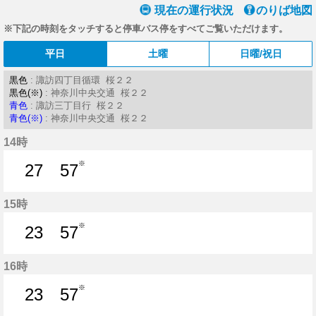
現在の運行状況
のりば地図
※下記の時刻をタッチすると停車バス停をすべてご覧いただけます。
平日
土曜
日曜/祝日
黒色
: 諏訪四丁目循環 桜２２
黒色(※)
: 神奈川中央交通 桜２２
青色
: 諏訪三丁目行 桜２２
青色(※)
: 神奈川中央交通 桜２２
14時
※
27
57
27分はつ
57分はつ
15時
※
23
57
23分はつ
57分はつ
16時
※
23
57
23分はつ
57分はつ