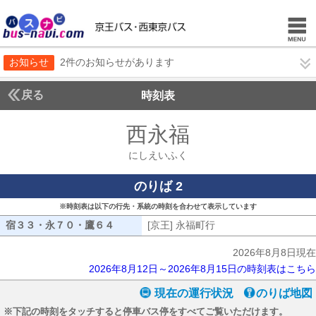
お知らせ
2件のお知らせがあります
戻る
時刻表
西永福
にしえいふ
にしえいふく
のりば 2
※時刻表は以下の行先・系統の時刻を合わせて表示しています
宿３３・永７０・鷹６４
宿３３・永７０・鷹６４
[京王] 永福町行
[京王] 永福町行
2026年8月8日現在
2026年8月12日～2026年8月15日の時刻表はこちら
現在の運行状況
のりば地図
※下記の時刻をタッチすると停車バス停をすべてご覧いただけます。