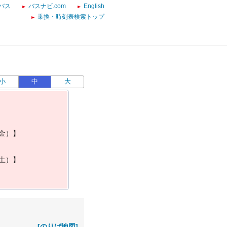
バス
バスナビ.com
English
乗換・時刻表検索トップ
小
中
大
金
）
】
土
）
】
[のりば地図]