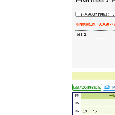
※時刻表は以下の系統・
宿３２
時
平
05
06
19
45