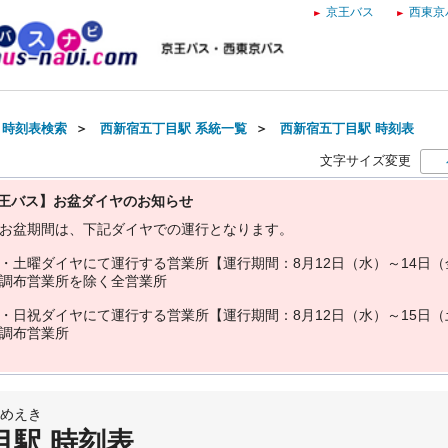
京王バス
西東京
・時刻表検索
＞
西新宿五丁目駅 系統一覧
＞
西新宿五丁目駅 時刻表
文字サイズ変更
王バス】お盆ダイヤのお知らせ
お
盆
期
間
は
、
下
記
ダ
イ
ヤ
で
の
運
行
と
な
り
ま
す
。
・
土
曜
ダ
イ
ヤ
に
て
運
行
す
る
営
業
所
【
運
行
期
間
：
8
月
1
2
日
（
水
）
～
1
4
日
（
調
布
営
業
所
を
除
く
全
営
業
所
・
日
祝
ダ
イ
ヤ
に
て
運
行
す
る
営
業
所
【
運
行
期
間
：
8
月
1
2
日
（
水
）
～
1
5
日
（
調
布
営
業
所
めえき
目駅 時刻表