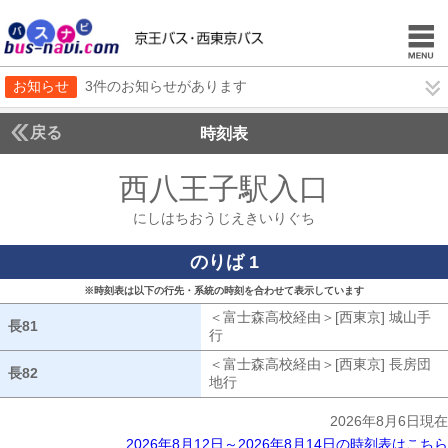
お知らせ
3件のお知らせがあります
戻る
時刻表
西八王子駅入口
にしは
にしはちおうじえきいりぐち
のりば 1
※時刻表は以下の行先・系統の時刻を合わせて表示しています
＜富士森高校経由＞[西東京] 城山手
長81
長81
行
富士森高校経由[西東京] 城山手行
＜富士森高校経由＞[西東京] 長房団
長82
長82
地行
富士森高校経由[西東京] 長房団地
2026年8月6日現在
2026年8月12日～2026年8月14日の時刻表はこちら