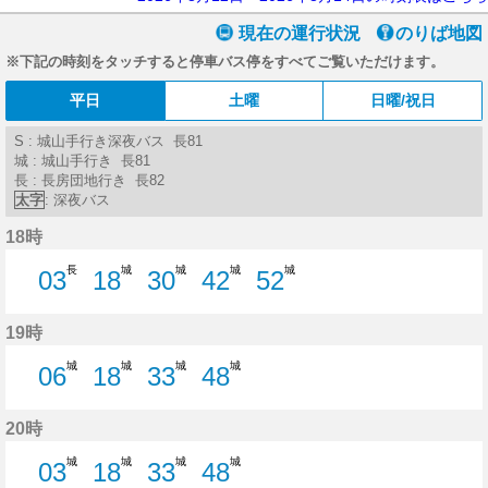
現在の運行状況
のりば地図
※下記の時刻をタッチすると停車バス停をすべてご覧いただけます。
平日
土曜
日曜/祝日
S : 城山手行き深夜バス 長81
城 : 城山手行き 長81
長 : 長房団地行き 長82
太字
: 深夜バス
18時
長
城
城
城
城
03
18
30
42
52
3分はつ
18分はつ
30分はつ
42分はつ
52分はつ
19時
城
城
城
城
06
18
33
48
6分はつ
18分はつ
33分はつ
48分はつ
20時
城
城
城
城
03
18
33
48