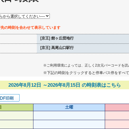
行先の時刻を合わせて表示しています
[京王] 館ヶ丘団地行
[京王] 高尾山口駅行
※ご利用環境によっては、正しく2次元バーコードを読
※下記の時刻をクリックすると停車バス停をすべ
2026年8月12日 ～2026年8月15日 の時刻表はこちら
日
土曜