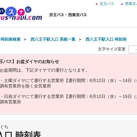
京王バス
西東京
・時刻表検索
＞
西八王子駅入口 系統一覧
＞
西八王子駅入口 時刻表
文字サイズ変更
王バス】お盆ダイヤのお知らせ
お
盆
期
間
は
、
下
記
ダ
イ
ヤ
で
の
運
行
と
な
り
ま
す
。
・
土
曜
ダ
イ
ヤ
に
て
運
行
す
る
営
業
所
【
運
行
期
間
：
8
月
1
2
日
（
水
）
～
1
4
日
（
調
布
営
業
所
を
除
く
全
営
業
所
・
日
祝
ダ
イ
ヤ
に
て
運
行
す
る
営
業
所
【
運
行
期
間
：
8
月
1
2
日
（
水
）
～
1
5
日
（
調
布
営
業
所
ぐち
入口 時刻表