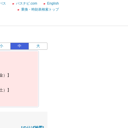
バス
バスナビ.com
English
乗換・時刻表検索トップ
小
中
大
金
）
】
土
）
】
[のりば地図]