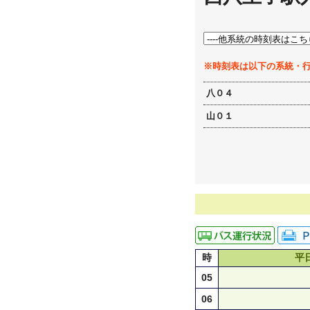
※時刻表は以下の系統・
八０４
山０１
時
平
05
06