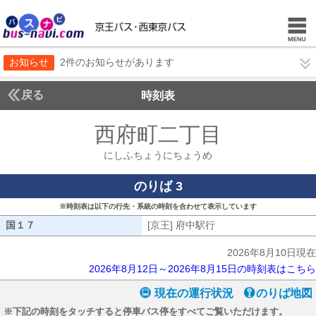
お知らせ
2件のお知らせがあります
戻る
時刻表
西府町二丁目
にしふち
にしふちょうにちょうめ
のりば 3
※時刻表は以下の行先・系統の時刻を合わせて表示しています
国１７
国１７
[京王] 府中駅行
[京王] 府中駅行
2026年8月10日現在
2026年8月12日～2026年8月15日の時刻表はこちら
現在の運行状況
のりば地図
※下記の時刻をタッチすると停車バス停をすべてご覧いただけます。