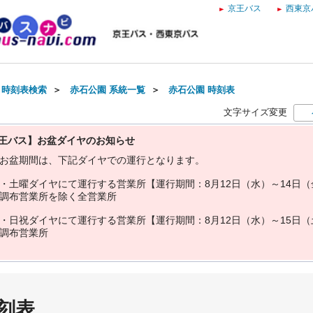
京王バス
西東京
・時刻表検索
＞
赤石公園 系統一覧
＞
赤石公園 時刻表
文字サイズ変更
王バス】お盆ダイヤのお知らせ
お
盆
期
間
は
、
下
記
ダ
イ
ヤ
で
の
運
行
と
な
り
ま
す
。
・
土
曜
ダ
イ
ヤ
に
て
運
行
す
る
営
業
所
【
運
行
期
間
：
8
月
1
2
日
（
水
）
～
1
4
日
（
調
布
営
業
所
を
除
く
全
営
業
所
・
日
祝
ダ
イ
ヤ
に
て
運
行
す
る
営
業
所
【
運
行
期
間
：
8
月
1
2
日
（
水
）
～
1
5
日
（
調
布
営
業
所
刻表