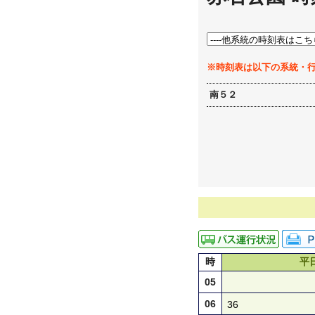
※時刻表は以下の系統・
南５２
時
平
05
06
36