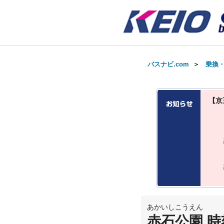
バスナビ.com
＞
乗換
【京
あかいしこうえん
赤石公園 時