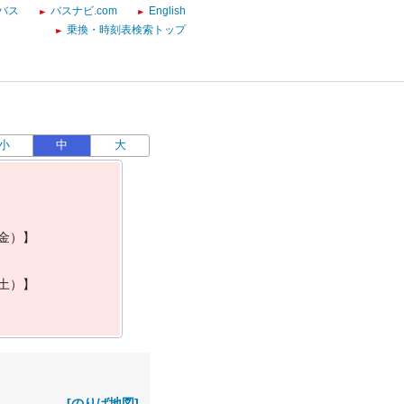
バス
バスナビ.com
English
乗換・時刻表検索トップ
小
中
大
金
）
】
土
）
】
[のりば地図]