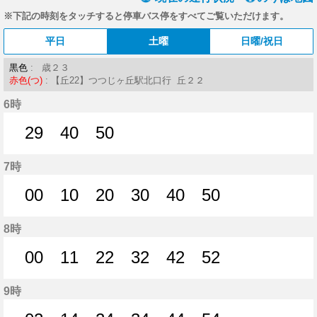
※下記の時刻をタッチすると停車バス停をすべてご覧いただけます。
平日
土曜
日曜/祝日
黒色
: 歳２３
赤色(つ)
: 【丘22】つつじヶ丘駅北口行 丘２２
6時
29
40
50
29分はつ
40分はつ
50分はつ
7時
00
10
20
30
40
50
0分はつ
10分はつ
20分はつ
30分はつ
40分はつ
50分はつ
8時
00
11
22
32
42
52
0分はつ
11分はつ
22分はつ
32分はつ
42分はつ
52分はつ
9時