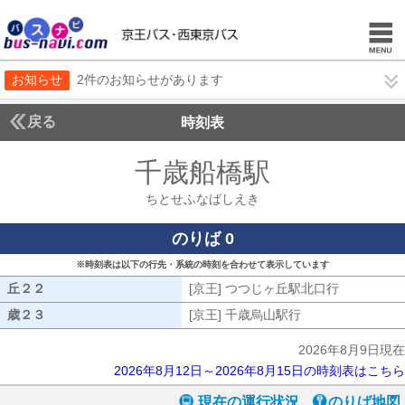
お知らせ
2件のお知らせがあります
戻る
時刻表
千歳船橋駅
ちとせふ
ちとせふなばしえき
のりば 0
※時刻表は以下の行先・系統の時刻を合わせて表示しています
丘２２
丘２２
[京王] つつじヶ丘駅北口行
[京王] つ
歳２３
歳２３
[京王] 千歳烏山駅行
[京王] 千歳烏山駅
2026年8月9日現在
2026年8月12日～2026年8月15日の時刻表はこちら
現在の運行状況
のりば地図