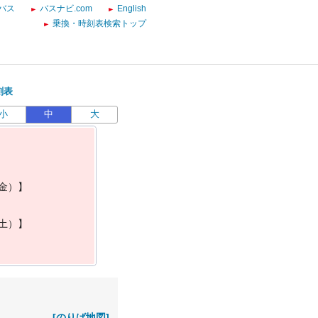
バス
バスナビ.com
English
乗換・時刻表検索トップ
刻表
小
中
大
金
）
】
土
）
】
[のりば地図]