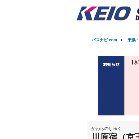
バスナビ.com
＞
乗換
【京
かわらのしゅく
川原宿（京