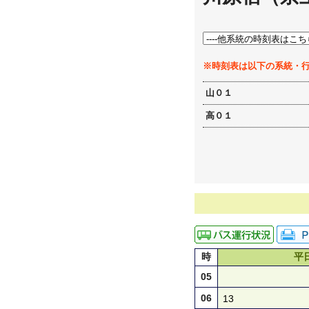
※時刻表は以下の系統・
山０１
高０１
時
平
05
06
13