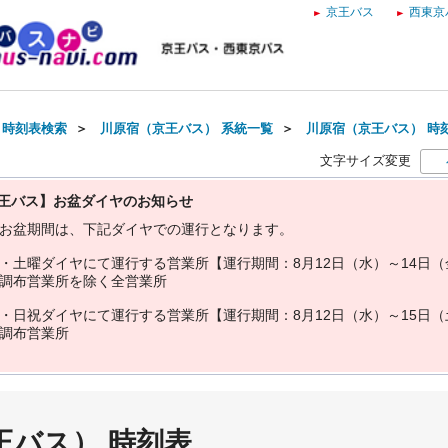
京王バス
西東京
・時刻表検索
＞
川原宿（京王バス） 系統一覧
＞
川原宿（京王バス） 時
文字サイズ変更
王バス】お盆ダイヤのお知らせ
お
盆
期
間
は
、
下
記
ダ
イ
ヤ
で
の
運
行
と
な
り
ま
す
。
・
土
曜
ダ
イ
ヤ
に
て
運
行
す
る
営
業
所
【
運
行
期
間
：
8
月
1
2
日
（
水
）
～
1
4
日
（
調
布
営
業
所
を
除
く
全
営
業
所
・
日
祝
ダ
イ
ヤ
に
て
運
行
す
る
営
業
所
【
運
行
期
間
：
8
月
1
2
日
（
水
）
～
1
5
日
（
調
布
営
業
所
王バス） 時刻表