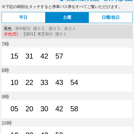
※下記の時刻をタッチすると停車バス停をすべてご覧いただけます。
平日
土曜
日曜/祝日
黒色
: 府中駅行 国０２、国０３、府２１
赤色(営)
: 【国01】東芝前行 国０１
7時
15
31
42
57
15分はつ
31分はつ
42分はつ
57分はつ
8時
10
22
33
43
54
10分はつ
22分はつ
33分はつ
43分はつ
54分はつ
9時
05
20
30
42
58
5分はつ
20分はつ
30分はつ
42分はつ
58分はつ
10時