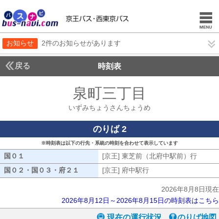
お知らせ
2件のお知らせがあります
戻る
時刻表
泉町三丁目
いずみち
いずみちょうさんちょうめ
のりば 2
※時刻表は以下の行先・系統の時刻を合わせて表示しています
国０１
国０１
[京王] 東芝前（北府中駅前）行
[京王
国０２・国０３・府２１
国０２・国０３・府２１
[京王] 府中駅行
[京王] 府中駅行
2026年8月8日現在
2026年8月12日～2026年8月15日の時刻表はこちら
現在の運行状況
のりば地図