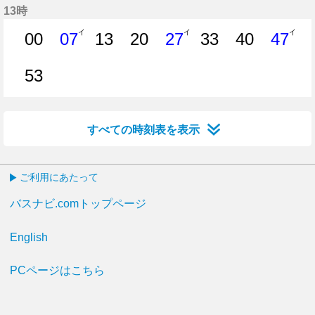
13時
イ
イ
イ
00
07
13
20
27
33
40
47
0分はつ
7分はつ
13分はつ
20分はつ
27分はつ
33分はつ
40分はつ
47分
53
53分はつ
すべての時刻表を表示
ご利用にあたって
バスナビ.comトップページ
English
PCページはこちら