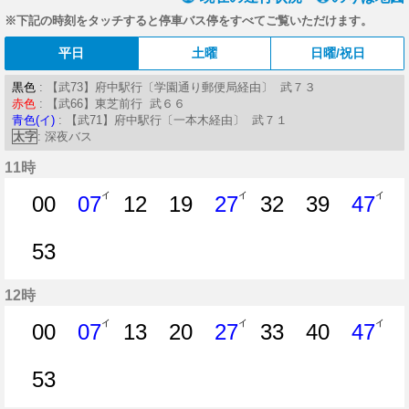
※下記の時刻をタッチすると停車バス停をすべてご覧いただけます。
平日
土曜
日曜/祝日
黒色
: 【武73】府中駅行〔学園通り郵便局経由〕 武７３
赤色
: 【武66】東芝前行 武６６
青色(イ)
: 【武71】府中駅行〔一本木経由〕 武７１
太字
: 深夜バス
11時
イ
イ
イ
00
07
12
19
27
32
39
47
0分はつ
7分はつ
12分はつ
19分はつ
27分はつ
32分はつ
39分はつ
47分
53
53分はつ
12時
イ
イ
イ
00
07
13
20
27
33
40
47
0分はつ
7分はつ
13分はつ
20分はつ
27分はつ
33分はつ
40分はつ
47分
53
53分はつ