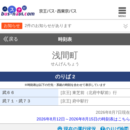
お知らせ
2件のお知らせがあります
戻る
時刻表
浅間町
せんげんち
せんげんちょう
のりば 2
※時刻表は以下の行先・系統の時刻を合わせて表示しています
武６６
武６６
[京王] 東芝前（北府中駅前）行
[京王
武７１・武７３
武７１・武７３
[京王] 府中駅行
[京王] 府中駅行
2026年8月7日現在
2026年8月12日～2026年8月15日の時刻表はこちら
現在の運行状況
のりば地図