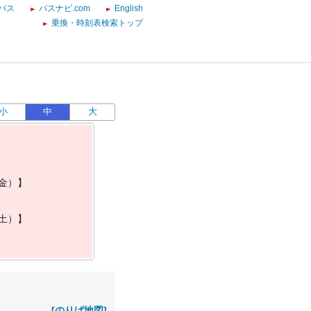
バス
バスナビ.com
English
乗換・時刻表検索トップ
小
中
大
金
）
】
土
）
】
[のりば地図]