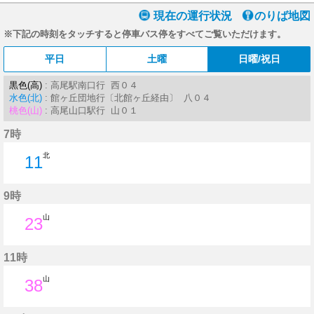
現在の運行状況
のりば地図
※下記の時刻をタッチすると停車バス停をすべてご覧いただけます。
平日
土曜
日曜/祝日
黒色(高)
: 高尾駅南口行 西０４
水色(北)
: 館ヶ丘団地行〔北館ヶ丘経由〕 八０４
桃色(山)
: 高尾山口駅行 山０１
7時
北
11
11分はつ
9時
山
23
23分はつ
11時
山
38
38分はつ