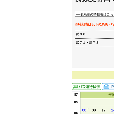
※時刻表は以下の系統・
武６６
武７１・武７３
時
平
05
イ
00
09
17
2
06