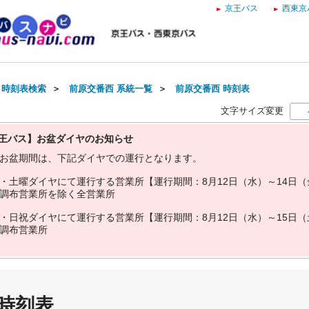
京王バス
西東京
・時刻表検索
＞
前原交番西 系統一覧
＞
前原交番西 時刻表
文字サイズ変更
王バス】お盆ダイヤのお知らせ
お
盆
期
間
は
、
下
記
ダ
イ
ヤ
で
の
運
行
と
な
り
ま
す
。
・
土
曜
ダ
イ
ヤ
に
て
運
行
す
る
営
業
所
【
運
行
期
間
：
8
月
1
2
日
（
水
）
～
1
4
日
（
調
布
営
業
所
を
除
く
全
営
業
所
・
日
祝
ダ
イ
ヤ
に
て
運
行
す
る
営
業
所
【
運
行
期
間
：
8
月
1
2
日
（
水
）
～
1
5
日
（
調
布
営
業
所
 時刻表