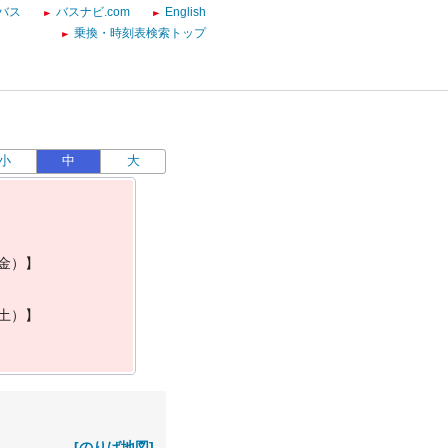
バス
バスナビ.com
English
乗換・時刻表検索トップ
小
中
大
金
）
】
土
）
】
[のりば地図]