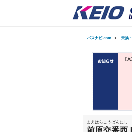
バスナビ.com
＞
乗換
【京
まえはらこうばんにし
前原交番西