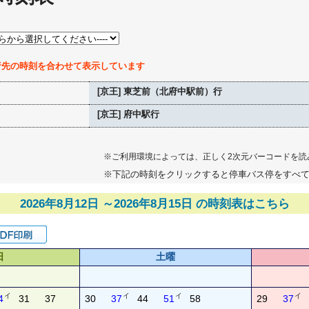
行先の時刻を合わせて表示しています
[京王] 東芝前（北府中駅前）行
[京王] 府中駅行
※ご利用環境によっては、正しく2次元バーコードを読
※下記の時刻をクリックすると停車バス停をすべ
2026年8月12日 ～2026年8月15日 の時刻表はこちら
日
土曜
イ
イ
イ
イ
4
31
37
30
37
44
51
58
29
37