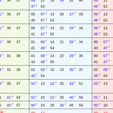
4
30
37
06
12
19
26
32
40
05
11
イ
イ
47
53
46
52
イ
イ
イ
イ
5
30
37
00
07
13
20
27
33
06
12
イ
イ
40
47
53
46
52
イ
イ
イ
イ
5
30
37
00
07
13
22
28
34
06
12
イ
イ
41
47
55
46
53
イ
イ
イ
イ
5
30
37
01
08
14
21
28
34
00
07
イ
イ
41
48
54
40
47
イ
イ
イ
イ
4
31
38
01
08
14
22
29
35
00
07
イ
イ
42
48
55
41
47
イ
イ
イ
イ
4
31
36
02
09
15
23
30
37
02
08
イ
イ
46
54
45
54
イ
イ
イ
イ
イ
3
30
37
04
13
22
32
43
51
03
13
イ
イ
イ
イ
イ
1
41
54
02
10
21
30
40
50
01
11
イ
イ
イ
イ
6
45
57
00
10
20
30
40
50
00
10