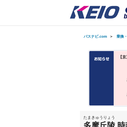
バスナビ.com
＞
乗換
【京
たまきゅうりょう
多摩丘陵 時