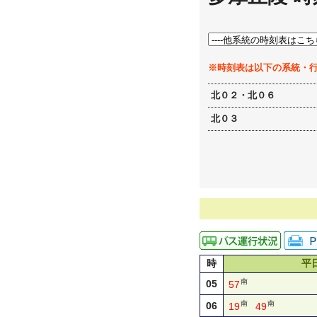
※時刻表は以下の系統・
北０２・北０６
北０３
時
平
南
05
57
南
南
06
19
49