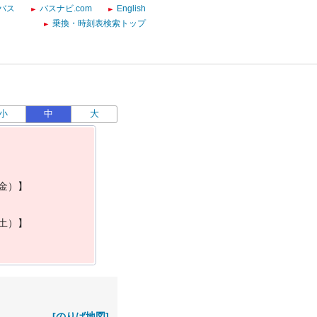
バス
バスナビ.com
English
乗換・時刻表検索トップ
小
中
大
金
）
】
土
）
】
[のりば地図]