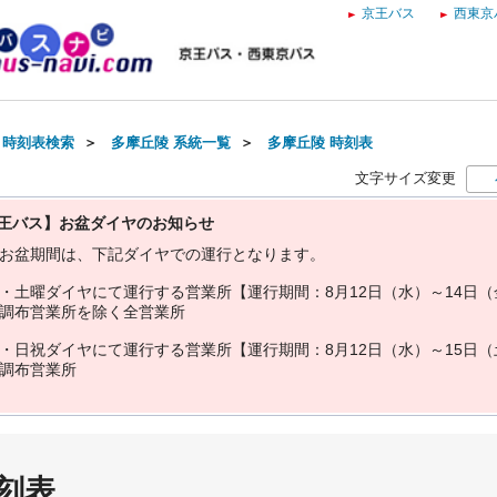
京王バス
西東京
・時刻表検索
＞
多摩丘陵 系統一覧
＞
多摩丘陵 時刻表
文字サイズ変更
王バス】お盆ダイヤのお知らせ
お
盆
期
間
は
、
下
記
ダ
イ
ヤ
で
の
運
行
と
な
り
ま
す
。
・
土
曜
ダ
イ
ヤ
に
て
運
行
す
る
営
業
所
【
運
行
期
間
：
8
月
1
2
日
（
水
）
～
1
4
日
（
調
布
営
業
所
を
除
く
全
営
業
所
・
日
祝
ダ
イ
ヤ
に
て
運
行
す
る
営
業
所
【
運
行
期
間
：
8
月
1
2
日
（
水
）
～
1
5
日
（
調
布
営
業
所
刻表