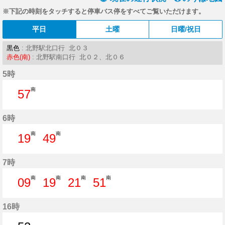
※下記の時刻をタッチすると停車バス停をすべてご覧いただけます。
平日
土曜
日曜/祝日
黒色
: 北野駅北口行 北０３
赤色(南)
: 北野駅南口行 北０２、北０６
5時
南
57
57分はつ
6時
南
南
19
49
19分はつ
49分はつ
7時
南
南
南
南
09
19
21
51
9分はつ
19分はつ
21分はつ
51分はつ
16時