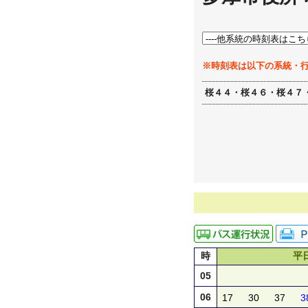
※時刻表は以下の系統・
桜４４・桜４６・桜４７
時
平
05
06
17
30
37
3