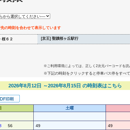
行先の時刻を合わせて表示しています
[京王] 聖蹟桜ヶ丘駅行
・桜６２
※ご利用環境によっては、正しく2次元バーコードを読
※下記の時刻をクリックすると停車バス停をすべ
2026年8月12日 ～2026年8月15日 の時刻表はこちら
日
土曜
8
56
49
49