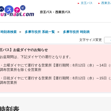
京王バス
西東京
・時刻表検索
＞
多摩市役所 系統一覧
＞
多摩市役所 時刻表
文字サイズ変更
王バス】お盆ダイヤのお知らせ
お
盆
期
間
は
、
下
記
ダ
イ
ヤ
で
の
運
行
と
な
り
ま
す
。
・
土
曜
ダ
イ
ヤ
に
て
運
行
す
る
営
業
所
【
運
行
期
間
：
8
月
1
2
日
（
水
）
～
1
4
日
（
調
布
営
業
所
を
除
く
全
営
業
所
・
日
祝
ダ
イ
ヤ
に
て
運
行
す
る
営
業
所
【
運
行
期
間
：
8
月
1
2
日
（
水
）
～
1
5
日
（
調
布
営
業
所
 時刻表