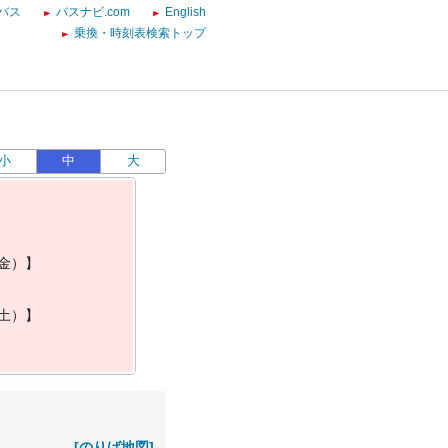
バス
バスナビ.com
English
乗換・時刻表検索トップ
小
中
大
金
）
】
土
）
】
[のりば地図]