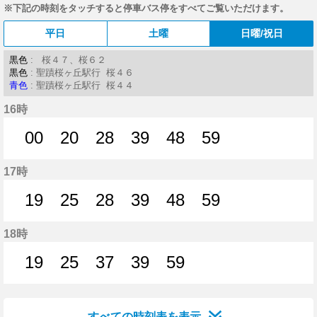
※下記の時刻をタッチすると停車バス停をすべてご覧いただけます。
平日
土曜
日曜/祝日
黒色
: 桜４７、桜６２
黒色
: 聖蹟桜ヶ丘駅行 桜４６
青色
: 聖蹟桜ヶ丘駅行 桜４４
16時
00
20
28
39
48
59
0分はつ
20分はつ
28分はつ
39分はつ
48分はつ
59分はつ
17時
19
25
28
39
48
59
19分はつ
25分はつ
28分はつ
39分はつ
48分はつ
59分はつ
18時
19
25
37
39
59
19分はつ
25分はつ
37分はつ
39分はつ
59分はつ
すべての時刻表を表示