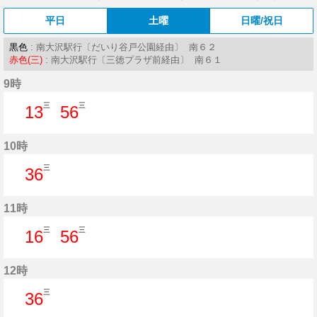
平日
土曜
日曜/祝日
黒色
: 南大沢駅行〔だいり谷戸公園経由〕 南６２
赤色(三)
: 南大沢駅行〔三徳プラザ前経由〕 南６１
9時
三
三
13
56
13分はつ
56分はつ
10時
三
36
36分はつ
11時
三
三
16
56
16分はつ
56分はつ
12時
三
36