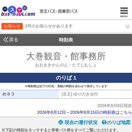
お知らせ
2件のお知らせがあります
戻る
時刻表
大巻観音・館事務所
おお
おおまきかんのん・たてじむしょ
のりば 1
※時刻表は以下の行先・系統の時刻を合わせて表示しています
め８３
め８３
[京王] ゆりのき台行
[京王] ゆりのき台
2026年8月8日現在
2026年8月12日～2026年8月15日の時刻表はこちら
現在の運行状況
のりば地図
※下記の時刻をタッチすると停車バス停をすべてご覧いただけます。