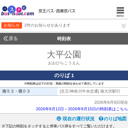
お知らせ
2件のお知らせがあります
戻る
時刻表
大平公園
おおひらこ
おおひらこうえん
のりば 1
※時刻表は以下の行先・系統の時刻を合わせて表示しています
南５２・堀０３
南５２・堀０３
[京王/神奈川中央交通] 南大沢駅行
[京
2026年8月9日現在
2026年8月12日～2026年8月15日の時刻表はこちら
現在の運行状況
のりば地図
※下記の時刻をタッチすると停車バス停をすべてご覧いただけます。