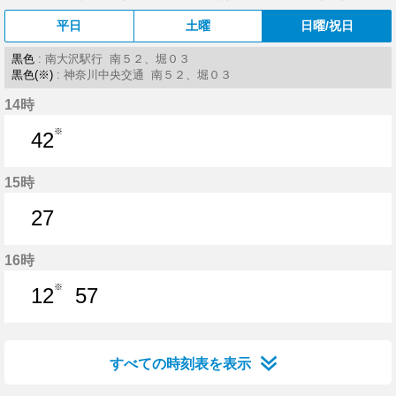
平日
土曜
日曜/祝日
黒色
: 南大沢駅行 南５２、堀０３
黒色(※)
: 神奈川中央交通 南５２、堀０３
14時
※
42
42分はつ
15時
27
27分はつ
16時
※
12
57
12分はつ
57分はつ
すべての時刻表を表示