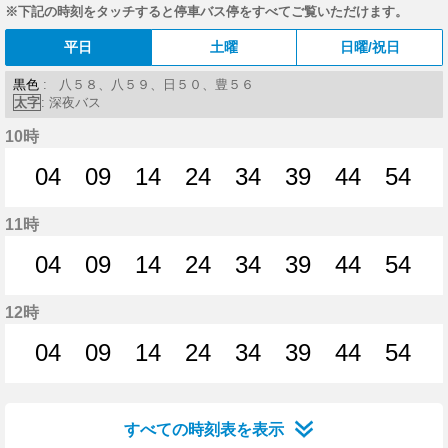
※下記の時刻をタッチすると停車バス停をすべてご覧いただけます。
平日
土曜
日曜/祝日
黒色
: 八５８、八５９、日５０、豊５６
太字
: 深夜バス
10時
04
09
14
24
34
39
44
54
4分はつ
9分はつ
14分はつ
24分はつ
34分はつ
39分はつ
44分はつ
54分
11時
04
09
14
24
34
39
44
54
4分はつ
9分はつ
14分はつ
24分はつ
34分はつ
39分はつ
44分はつ
54分
12時
04
09
14
24
34
39
44
54
4分はつ
9分はつ
14分はつ
24分はつ
34分はつ
39分はつ
44分はつ
54分
すべての時刻表を表示