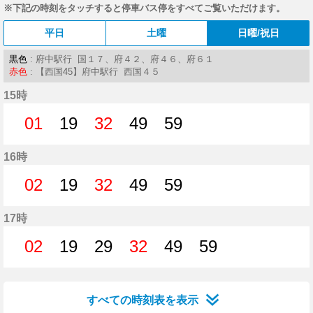
※下記の時刻をタッチすると停車バス停をすべてご覧いただけます。
平日
土曜
日曜/祝日
黒色
: 府中駅行 国１７、府４２、府４６、府６１
赤色
: 【西国45】府中駅行 西国４５
15時
01
19
32
49
59
1分はつ
19分はつ
32分はつ
49分はつ
59分はつ
16時
02
19
32
49
59
2分はつ
19分はつ
32分はつ
49分はつ
59分はつ
17時
02
19
29
32
49
59
2分はつ
19分はつ
29分はつ
32分はつ
49分はつ
59分はつ
すべての時刻表を表示