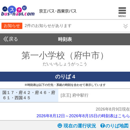
お知らせ
2件のお知らせがあります
戻る
時刻表
第一小学校（府中市）
だい
だいいちしょうがっこう
のりば 4
※時刻表は以下の行先・系統の時刻を合わせて表示しています
国１７・府４２・府４６・府
[京王] 府中駅行
[京王] 府中駅行
６１・西国４５
国１７・府４２・府４６・府６１・西国４５
2026年8月9日現在
2026年8月12日～2026年8月15日の時刻表はこちら
現在の運行状況
のりば地図