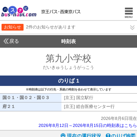
お知らせ
2件のお知らせがあります
戻る
時刻表
第九小学校
だいきゅ
だいきゅうしょうがっこう
のりば 1
※時刻表は以下の行先・系統の時刻を合わせて表示しています
国０１・国０２・国０３
国０１・国０２・国０３
[京王] 国立駅行
[京王] 国立駅行
府２１
府２１
[京王] 総合医療センター行
[京王] 総
2026年8月6日現在
2026年8月12日～2026年8月15日の時刻表はこちら
現在の運行状況
のりば地図