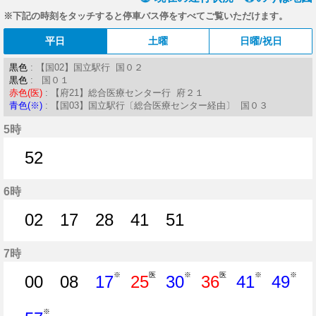
※下記の時刻をタッチすると停車バス停をすべてご覧いただけます。
平日
土曜
日曜/祝日
黒色
: 【国02】国立駅行 国０２
黒色
: 国０１
赤色(医)
: 【府21】総合医療センター行 府２１
青色(※)
: 【国03】国立駅行〔総合医療センター経由〕 国０３
5時
52
52分はつ
6時
02
17
28
41
51
2分はつ
17分はつ
28分はつ
41分はつ
51分はつ
7時
※
医
※
医
※
※
00
08
17
25
30
36
41
49
0分はつ
8分はつ
17分はつ
25分はつ
30分はつ
36分はつ
41分はつ
49分
※