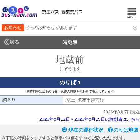
お知らせ
2件のお知らせがあります
戻る
時刻表
地蔵前
じぞうまえ
じぞうまえ
のりば 1
※時刻表は以下の行先・系統の時刻を合わせて表示しています
調３９
調３９
[京王] 調布車庫前行
[京王] 調布車庫前
2026年8月7日現在
2026年8月12日～2026年8月15日の時刻表はこちら
現在の運行状況
のりば地図
※下記の時刻をタッチすると停車バス停をすべてご覧いただけます。