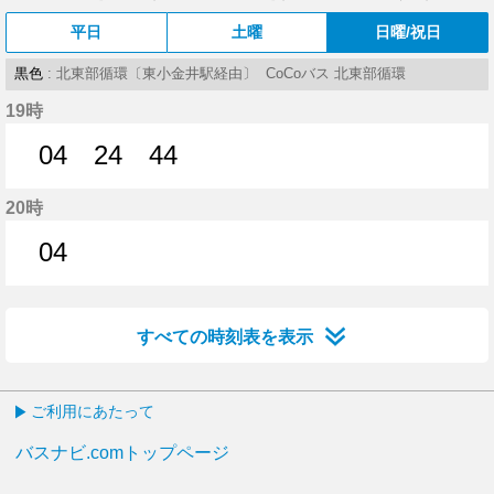
平日
土曜
日曜/祝日
黒色
: 北東部循環〔東小金井駅経由〕 CoCoバス 北東部循環
19時
04
24
44
4分はつ
24分はつ
44分はつ
20時
04
4分はつ
すべての時刻表を表示
ご利用にあたって
バスナビ.comトップページ