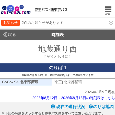
お知らせ
2件のお知らせがあります
戻る
時刻表
地蔵通り西
じぞうと
じぞうとおりにし
のりば 1
※時刻表は以下の行先・系統の時刻を合わせて表示しています
CoCoバス 北東部循環
CoCoバス 北東部循環
[京王] 北東部循環
[京王] 北東部循環
2026年8月9日現在
2026年8月12日～2026年8月15日の時刻表はこちら
現在の運行状況
のりば地図
※下記の時刻をタッチすると停車バス停をすべてご覧いただけます。