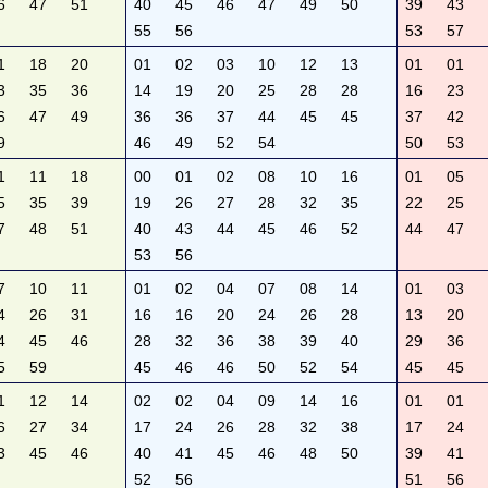
6
47
51
40
45
46
47
49
50
39
43
55
56
53
57
1
18
20
01
02
03
10
12
13
01
01
3
35
36
14
19
20
25
28
28
16
23
6
47
49
36
36
37
44
45
45
37
42
9
46
49
52
54
50
53
1
11
18
00
01
02
08
10
16
01
05
5
35
39
19
26
27
28
32
35
22
25
7
48
51
40
43
44
45
46
52
44
47
53
56
7
10
11
01
02
04
07
08
14
01
03
4
26
31
16
16
20
24
26
28
13
20
4
45
46
28
32
36
38
39
40
29
36
5
59
45
46
46
50
52
54
45
45
1
12
14
02
02
04
09
14
16
01
01
6
27
34
17
24
26
28
32
38
17
24
3
45
46
40
41
45
46
48
50
39
41
52
56
51
56