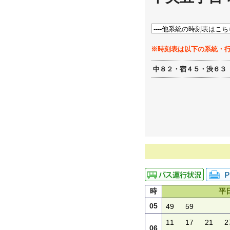
※時刻表は以下の系統・
中８２・宿４５・渋６３
時
平
05
49
59
11
17
21
2
06