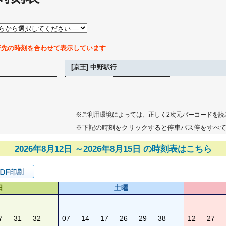
行先の時刻を合わせて表示しています
[京王] 中野駅行
※ご利用環境によっては、正しく2次元バーコードを読
※下記の時刻をクリックすると停車バス停をすべ
2026年8月12日 ～2026年8月15日 の時刻表はこちら
日
土曜
7
31
32
07
14
17
26
29
38
12
27