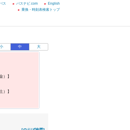
バス
バスナビ.com
English
乗換・時刻表検索トップ
小
中
大
金
）
】
土
）
】
[のりば地図]