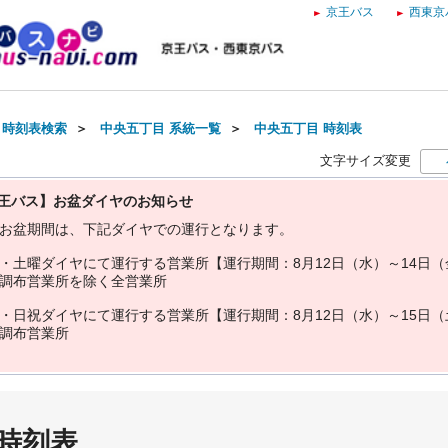
京王バス
西東京
・時刻表検索
＞
中央五丁目 系統一覧
＞
中央五丁目 時刻表
文字サイズ変更
王バス】お盆ダイヤのお知らせ
お
盆
期
間
は
、
下
記
ダ
イ
ヤ
で
の
運
行
と
な
り
ま
す
。
・
土
曜
ダ
イ
ヤ
に
て
運
行
す
る
営
業
所
【
運
行
期
間
：
8
月
1
2
日
（
水
）
～
1
4
日
（
調
布
営
業
所
を
除
く
全
営
業
所
・
日
祝
ダ
イ
ヤ
に
て
運
行
す
る
営
業
所
【
運
行
期
間
：
8
月
1
2
日
（
水
）
～
1
5
日
（
調
布
営
業
所
 時刻表