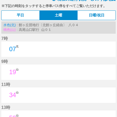
※下記の時刻をタッチすると停車バス停をすべてご覧いただけます。
平日
土曜
日曜/祝日
水色(北)
: 館ヶ丘団地行〔北館ヶ丘経由〕 八０４
桃色(山)
: 高尾山口駅行 山０１
7時
北
07
7分はつ
9時
山
19
19分はつ
11時
山
34
34分はつ
13時
山