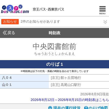
お知らせ
2件のお知らせがあります
戻る
時刻表
中央図書館前
ちゅうお
ちゅうおうとしょかんまえ
のりば 1
※時刻表は以下の行先・系統の時刻を合わせて表示しています
八０４
八０４
[京王] 館ヶ丘団地行
[京王] 館ヶ丘団地
山０１
山０１
[京王] 高尾山口駅行
[京王] 高尾山口駅
2026年8月9日現在
2026年8月12日～2026年8月15日の時刻表はこちら
現在の運行状況
のりば地図