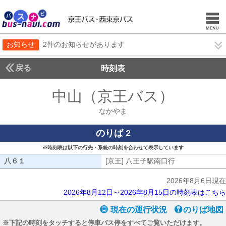
お知らせ
2件のお知らせがあります
戻る
時刻表
中山（京王バス）
なかや
なかやま
のりば 2
※時刻表は以下の行先・系統の時刻を合わせて表示しています
八６１
八６１
[京王] 八王子駅南口行
[京王] 八王子
2026年8月6日現在
2026年8月12日～2026年8月15日の時刻表はこちら
現在の運行状況
のりば地図
※下記の時刻をタッチすると停車バス停をすべてご覧いただけます。