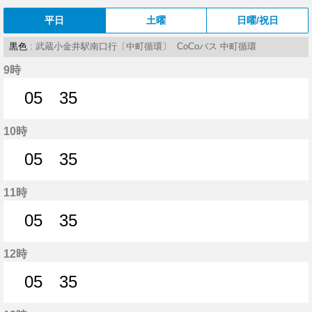
平日
土曜
日曜/祝日
黒色
: 武蔵小金井駅南口行〔中町循環〕 CoCoバス 中町循環
9時
05
35
5分はつ
35分はつ
10時
05
35
5分はつ
35分はつ
11時
05
35
5分はつ
35分はつ
12時
05
35
5分はつ
35分はつ