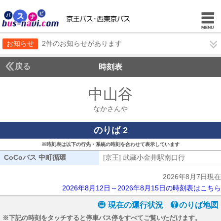
お知らせ
2件のお知らせがあります
戻る
時刻表
中山谷
なかさんや
なかさんや
のりば 2
※時刻表は以下の行先・系統の時刻を合わせて表示しています
CoCoバス 中町循環
CoCoバス 中町循環
[京王] 武蔵小金井駅南口行
[京王] 武
2026年8月7日現在
2026年8月12日～2026年8月15日の時刻表はこちら
現在の運行状況
のりば地図
※下記の時刻をタッチすると停車バス停をすべてご覧いただけます。