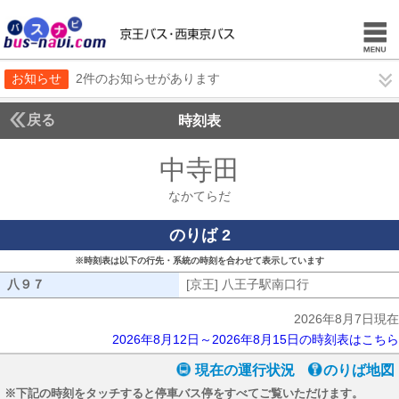
お知らせ
2件のお知らせがあります
戻る
時刻表
中寺田
なかてらだ
なかてらだ
のりば 2
※時刻表は以下の行先・系統の時刻を合わせて表示しています
八９７
八９７
[京王] 八王子駅南口行
[京王] 八王子
2026年8月7日現在
2026年8月12日～2026年8月15日の時刻表はこちら
現在の運行状況
のりば地図
※下記の時刻をタッチすると停車バス停をすべてご覧いただけます。