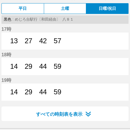
平日
土曜
日曜/祝日
黒色
: めじろ台駅行〔和田経由〕 八８１
17時
13
27
42
57
13分はつ
27分はつ
42分はつ
57分はつ
18時
14
29
44
59
14分はつ
29分はつ
44分はつ
59分はつ
19時
14
29
44
59
14分はつ
29分はつ
44分はつ
59分はつ
すべての時刻表を表示