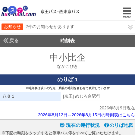
お知らせ
2件のお知らせがあります
戻る
時刻表
中小比企
なかこびき
なかこびき
のりば 1
※時刻表は以下の行先・系統の時刻を合わせて表示しています
八８１
八８１
[京王] めじろ台駅行
[京王] めじろ台駅
2026年8月9日現在
2026年8月12日～2026年8月15日の時刻表はこちら
現在の運行状況
のりば地図
※下記の時刻をタッチすると停車バス停をすべてご覧いただけます。