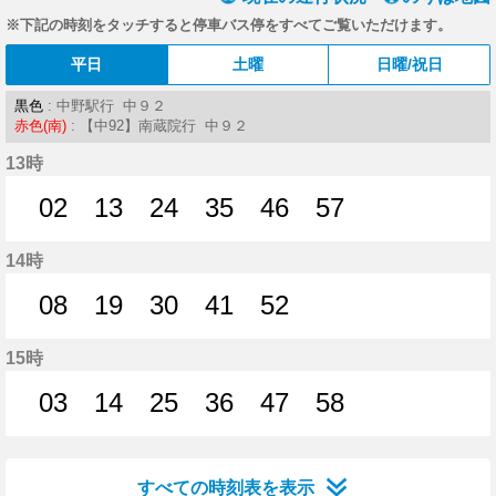
※下記の時刻をタッチすると停車バス停をすべてご覧いただけます。
平日
土曜
日曜/祝日
黒色
: 中野駅行 中９２
赤色(南)
: 【中92】南蔵院行 中９２
13時
02
13
24
35
46
57
2分はつ
13分はつ
24分はつ
35分はつ
46分はつ
57分はつ
14時
08
19
30
41
52
8分はつ
19分はつ
30分はつ
41分はつ
52分はつ
15時
03
14
25
36
47
58
3分はつ
14分はつ
25分はつ
36分はつ
47分はつ
58分はつ
すべての時刻表を表示