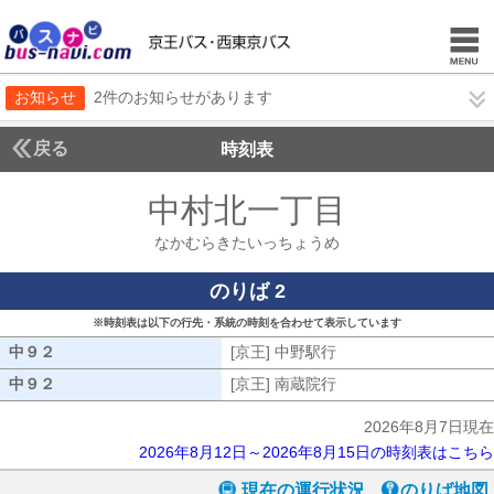
お知らせ
2件のお知らせがあります
戻る
時刻表
中村北一丁目
なかむら
なかむらきたいっちょうめ
のりば 2
※時刻表は以下の行先・系統の時刻を合わせて表示しています
中９２
中９２
[京王] 中野駅行
[京王] 中野駅行
中９２
中９２
[京王] 南蔵院行
[京王] 南蔵院行
2026年8月7日現在
2026年8月12日～2026年8月15日の時刻表はこちら
現在の運行状況
のりば地図