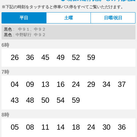
※下記の時刻をタッチすると停車バス停をすべてご覧いただけます。
平日
土曜
日曜/祝日
黒色
: 中９１、中９２
黒色
: 中野駅行 中９２
6時
26
36
45
49
52
59
26分はつ
36分はつ
45分はつ
49分はつ
52分はつ
59分はつ
7時
04
09
13
16
24
29
34
37
4分はつ
9分はつ
13分はつ
16分はつ
24分はつ
29分はつ
34分はつ
37分
43
48
50
54
59
43分はつ
48分はつ
50分はつ
54分はつ
59分はつ
8時
05
08
11
14
18
24
30
36
5分はつ
8分はつ
11分はつ
14分はつ
18分はつ
24分はつ
30分はつ
36分