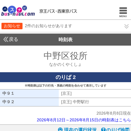
お知らせ
2件のお知らせがあります
戻る
時刻表
中野区役所
なかのく
なかのくやくしょ
のりば 2
※時刻表は以下の行先・系統の時刻を合わせて表示しています
中９１
中９１
[京王]
[京王]
中９２
中９２
[京王] 中野駅行
[京王] 中野駅行
2026年8月8日現在
2026年8月12日～2026年8月15日の時刻表はこちら
現在の運行状況
のりば地図