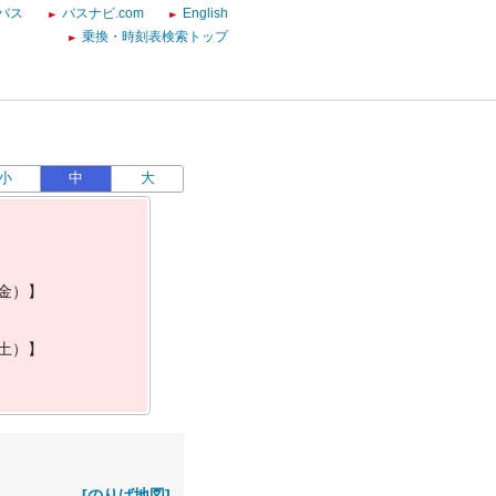
バス
バスナビ.com
English
乗換・時刻表検索トップ
小
中
大
金
）
】
土
）
】
[のりば地図]