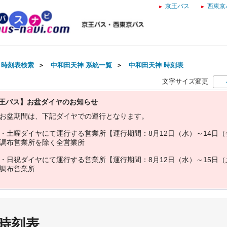
京王バス
西東京
・時刻表検索
＞
中和田天神 系統一覧
＞
中和田天神 時刻表
文字サイズ変更
王バス】お盆ダイヤのお知らせ
お
盆
期
間
は
、
下
記
ダ
イ
ヤ
で
の
運
行
と
な
り
ま
す
。
・
土
曜
ダ
イ
ヤ
に
て
運
行
す
る
営
業
所
【
運
行
期
間
：
8
月
1
2
日
（
水
）
～
1
4
日
（
調
布
営
業
所
を
除
く
全
営
業
所
・
日
祝
ダ
イ
ヤ
に
て
運
行
す
る
営
業
所
【
運
行
期
間
：
8
月
1
2
日
（
水
）
～
1
5
日
（
調
布
営
業
所
 時刻表