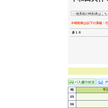
※時刻表は以下の系統・
多１６
時
平
05
06